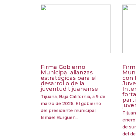
Firma Gobierno
Firm
Municipal alianzas
Muni
estratégicas para el
con 
desarrollo de la
Juve
juventud tijuanense
Inte
forta
Tijuana, Baja California, a 9 de
part
marzo de 2026. El gobierno
juve
del presidente municipal,
Tijuan
Ismael Burgueñ...
enero 
de su
del des